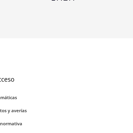
cceso
omáticas
os y averías
 normativa