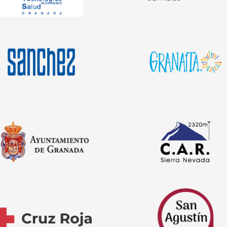
Comercial
Centro Hogar Sanchez
Granaita Parque
Granada
rendimiento
Ayuntamiento de
Centro de alto
Cruz Roja
Mercado de San Agust