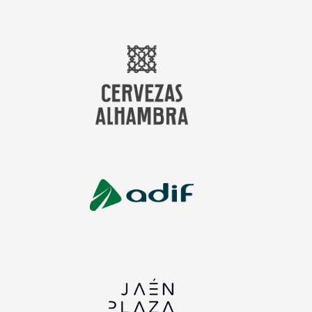
Cervezas Alhambra
Adif
in
Jaén Plaza