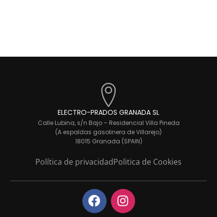
ELECTRO-PRADOS GRANADA SL
Calle Lubina, s/n Bajo – Residencial Villa Pineda
(A espaldas gasolinera de Villarejo)
18015 Granada (SPAIN)
Política de privacidad
Politica de Cookies
F
I
a
n